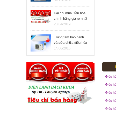
04/12/2019
nay
Đại chỉ mua điều hòa
chính hãng giá rẻ nhất
Hà Nội. Điện Lạnh
20/04/2019
Bách Khoa
Trung tâm bảo hành
và sửa chữa điều hòa
daikin ở Hà Nội
14/06/2016
Điều h
Điều h
Điều hò
Điều h
Điều h