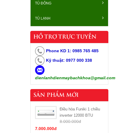
TỦ ĐÔNG
TỦ LẠNH
HỖ TRỢ TRỰC TUYẾN
Phone KD 1: 0985 765 485
Kỹ thuật: 0977 000 338
dienlanhdienmaybachkhoa
@gmail.com
SẢN PHẨM MỚI
Điều hòa Funiki 1 chiều
inverter 12000 BTU
8.000.000đ
HIC12TMU
7.000.000đ