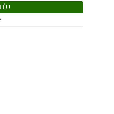
IỀU
!