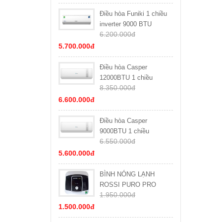
Điều hòa Funiki 1 chiều
inverter 9000 BTU
6.200.000đ
HIC09TMU
5.700.000đ
Điều hòa Casper
12000BTU 1 chiều
8.350.000đ
Inverter GC-12IS33
6.600.000đ
Điều hòa Casper
9000BTU 1 chiều
6.550.000đ
Inverter GC-09IS35
5.600.000đ
BÌNH NÓNG LẠNH
ROSSI PURO PRO
1.950.000đ
15SQ
1.500.000đ