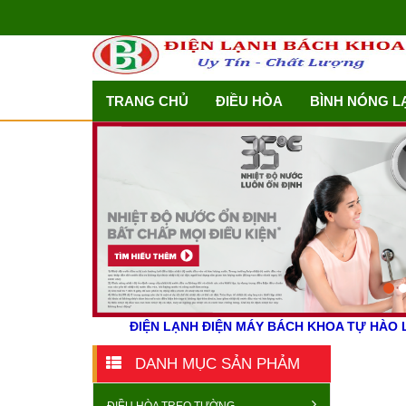
TRANG CHỦ
ĐIỀU HÒA
BÌNH NÓNG L
ĐIỆN LẠNH ĐIỆN MÁY BÁCH KHOA TỰ HÀO L
DANH MỤC SẢN PHẢM
ĐIỀU HÒA TREO TƯỜNG