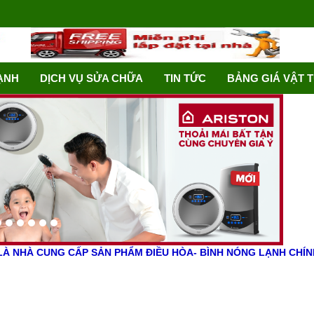
ẠNH
DỊCH VỤ SỬA CHỮA
TIN TỨC
BẢNG GIÁ VẬT 
À NHÀ CUNG CẤP SẢN PHẨM ĐIỀU HÒA- BÌNH NÓNG LẠNH CHÍNH H