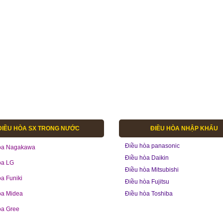
ĐIỀU HÒA SX TRONG NƯỚC
ĐIỀU HÒA NHẬP KHẨU
Điều hòa panasonic
òa Nagakawa
Điều hòa Daikin
òa LG
Điều hòa Mitsubishi
a Funiki
Điều hòa Fujitsu
òa Midea
Điều hòa Toshiba
òa Gree