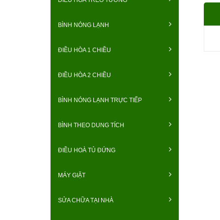
BÌNH NÓNG LẠNH
ĐIỀU HÒA 1 CHIỀU
ĐIỀU HÒA 2 CHIỀU
BÌNH NÓNG LẠNH TRỰC TIẾP
BÌNH THEO DUNG TÍCH
ĐIỀU HOÀ TỦ ĐỨNG
MÁY GIẶT
SỬA CHỮA TẠI NHÀ