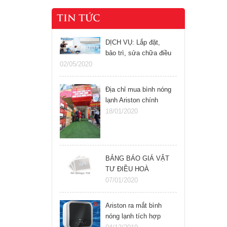
TIN TỨC
DỊCH VỤ: Lắp đặt,
bảo trì, sửa chữa điều
hòa, bình nóng lạnh
02/05/2020
tại Hà Nội
Địa chỉ mua bình nóng
lạnh Ariston chính
hãng tại Hà Nội giá rẻ
18/01/2020
BẢNG BÁO GIÁ VẬT
TƯ ĐIỀU HOÀ
07/01/2020
Ariston ra mắt bình
nóng lạnh tích hợp
wifi hiện đại nhất hiện