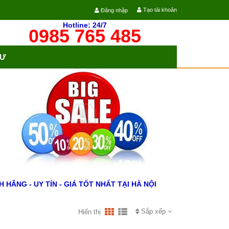
Tạo tài khoản
Đăng nhập
Hotline: 24/7
0985 765 485
TƯ
ÃNG - UY TÍN - GIÁ TỐT NHẤT TẠI HÀ NỘI
Sắp xếp
Hiển thị