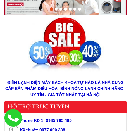
ĐIỆN LẠNH ĐIỆN MÁY BÁCH KHOA TỰ HÀO LÀ NHÀ CUNG
CẤP SẢN PHẨM ĐIỀU HÒA- BÌNH NÓNG LẠNH CHÍNH HÃNG -
UY TÍN - GIÁ TỐT NHẤT TẠI HÀ NỘI
HỖ TRỢ TRỰC TUYẾN
Phone KD 1: 0985 765 485
Kỹ thuật: 0977 000 338